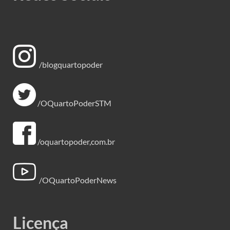
/blogquartopoder
/OQuartoPoderSTM
/oquartopoder,com.br
/OQuartoPoderNews
Licença