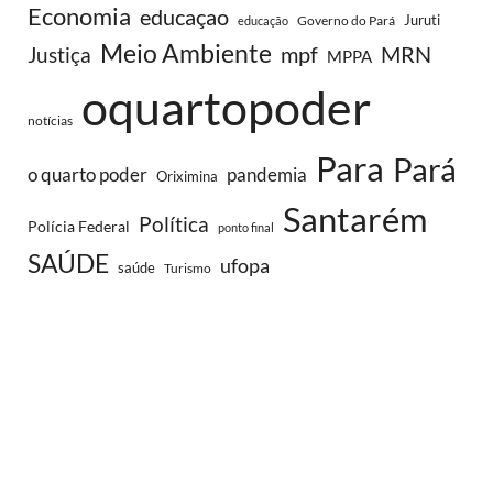
Economia
educaçao
Juruti
Governo do Pará
educação
Meio Ambiente
MRN
Justiça
mpf
MPPA
oquartopoder
notícias
Para
Pará
o quarto poder
pandemia
Oriximina
Santarém
Política
Polícia Federal
ponto final
SAÚDE
ufopa
saúde
Turismo