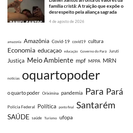
família cristã: A traição que expõe o
desrespeito pela aliança sagrada
4 de agosto de 2026
Amazônia
cultura
Covid-19
covid19
amazonia
Economia
educaçao
Juruti
Governo do Pará
educação
Meio Ambiente
MRN
Justiça
mpf
MPPA
oquartopoder
notícias
Para
Pará
o quarto poder
pandemia
Oriximina
Santarém
Política
Polícia Federal
ponto final
SAÚDE
ufopa
saúde
Turismo