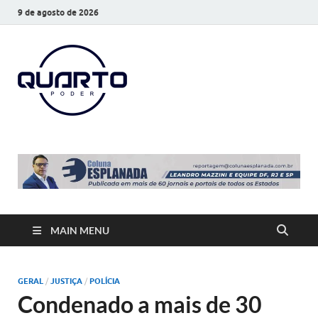
9 de agosto de 2026
O Quarto
Notícias todos os dias
Poder
MAIN MENU
GERAL
/
JUSTIÇA
/
POLÍCIA
Condenado a mais de 30