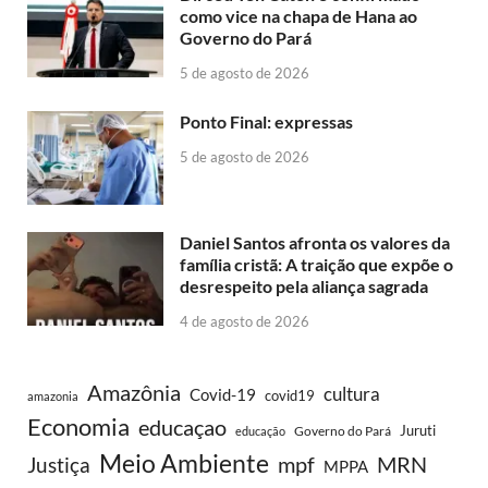
como vice na chapa de Hana ao
Governo do Pará
5 de agosto de 2026
Ponto Final: expressas
5 de agosto de 2026
Daniel Santos afronta os valores da
família cristã: A traição que expõe o
desrespeito pela aliança sagrada
4 de agosto de 2026
Amazônia
cultura
Covid-19
covid19
amazonia
Economia
educaçao
Juruti
Governo do Pará
educação
Meio Ambiente
MRN
Justiça
mpf
MPPA