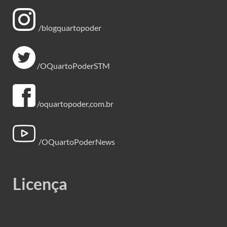
/blogquartopoder
/OQuartoPoderSTM
/oquartopoder,com.br
/OQuartoPoderNews
Licença