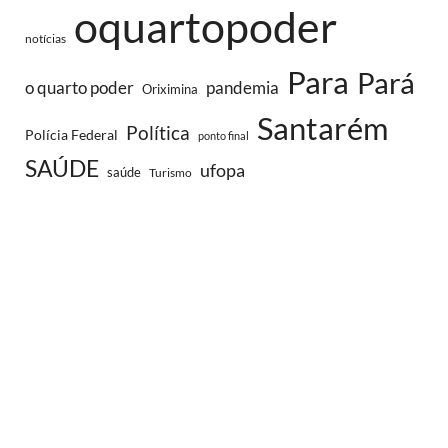
oquartopoder
notícias
Para
Pará
o quarto poder
pandemia
Oriximina
Santarém
Política
Polícia Federal
ponto final
SAÚDE
ufopa
saúde
Turismo