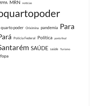
MRN
MPPA
notícias
oquartopoder
Para
 quarto poder
pandemia
Oriximina
Pará
Política
Polícia Federal
ponto final
Santarém
SAÚDE
saúde
Turismo
ufopa