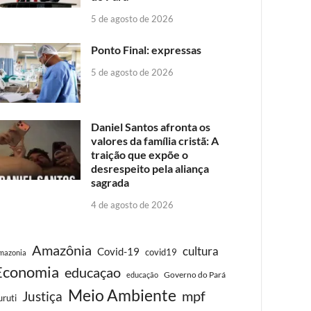
5 de agosto de 2026
Ponto Final: expressas
5 de agosto de 2026
Daniel Santos afronta os
valores da família cristã: A
traição que expõe o
desrespeito pela aliança
sagrada
4 de agosto de 2026
Amazônia
cultura
Covid-19
covid19
mazonia
Economia
educaçao
Governo do Pará
educação
Meio Ambiente
Justiça
mpf
uruti