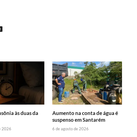
R
nsônia às duas da
Aumento na conta de água é
suspenso em Santarém
e 2026
6 de agosto de 2026