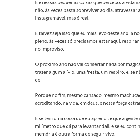
E é nessas pequenas coisas que percebo: a vida n
não. às vezes basta sobreviver ao dia. atravessar a
instagramável, mas é real.
E talvez seja isso que eu mais levo deste ano: a n
pleno. às vezes só precisamos estar aqui. respira
no improviso.
O próximo ano não vai consertar nada por mágica. 
trazer algum alívio. uma fresta. um respiro. e, se
dei.
Porque no fim, mesmo cansado, mesmo machucad
acreditando. na vida, em deus, e nessa força est
E se tem uma coisa que eu aprendi, é que a gente
milímetro que dá para levantar dali. e se eu cont
memória é outra forma de seguir vivo.