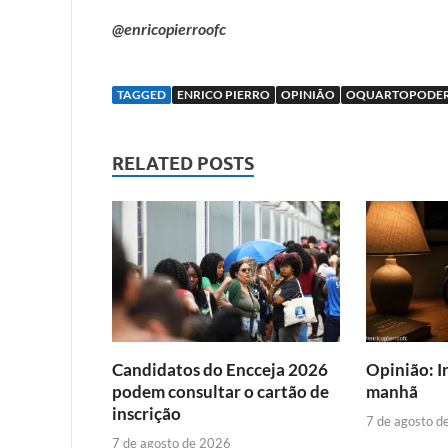
@enricopierroofc
TAGGED
ENRICO PIERRO
OPINIÃO
OQUARTOPODE
RELATED POSTS
Candidatos do Encceja 2026
Opinião: I
podem consultar o cartão de
manhã
inscrição
7 de agosto d
7 de agosto de 2026