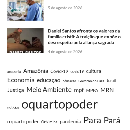
5 de agosto de 2026
Daniel Santos afronta os valores da
família cristã: A traição que expõe o
desrespeito pela aliança sagrada
4 de agosto de 2026
Amazônia
cultura
Covid-19
covid19
amazonia
Economia
educaçao
Juruti
Governo do Pará
educação
Meio Ambiente
MRN
Justiça
mpf
MPPA
oquartopoder
notícias
Para
Pará
o quarto poder
pandemia
Oriximina