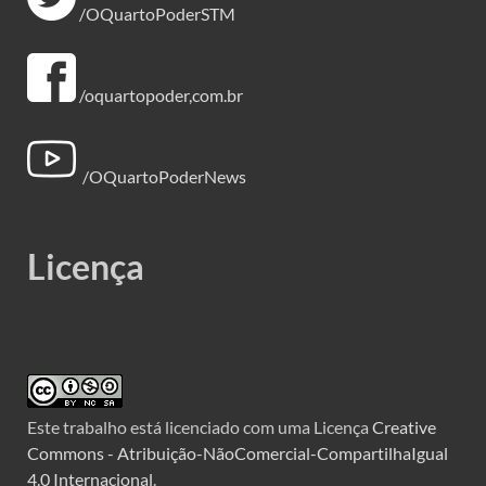
/OQuartoPoderSTM
/oquartopoder,com.br
/OQuartoPoderNews
Licença
Este trabalho está licenciado com uma Licença
Creative
Commons - Atribuição-NãoComercial-CompartilhaIgual
4.0 Internacional
.