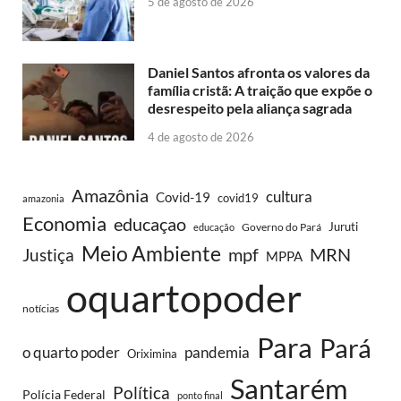
5 de agosto de 2026
Daniel Santos afronta os valores da
família cristã: A traição que expõe o
desrespeito pela aliança sagrada
4 de agosto de 2026
Amazônia
cultura
Covid-19
covid19
amazonia
Economia
educaçao
Juruti
Governo do Pará
educação
Meio Ambiente
MRN
Justiça
mpf
MPPA
oquartopoder
notícias
Para
Pará
o quarto poder
pandemia
Oriximina
Santarém
Política
Polícia Federal
ponto final