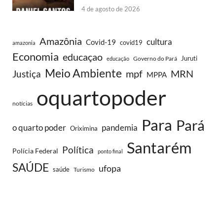
4 de agosto de 2026
Amazônia
cultura
Covid-19
covid19
amazonia
Economia
educaçao
Juruti
Governo do Pará
educação
Meio Ambiente
MRN
Justiça
mpf
MPPA
oquartopoder
notícias
Para
Pará
o quarto poder
pandemia
Oriximina
Santarém
Política
Polícia Federal
ponto final
SAÚDE
ufopa
saúde
Turismo