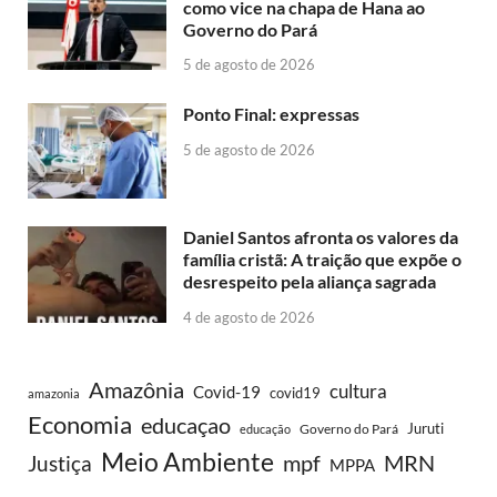
como vice na chapa de Hana ao
Governo do Pará
5 de agosto de 2026
Ponto Final: expressas
5 de agosto de 2026
Daniel Santos afronta os valores da
família cristã: A traição que expõe o
desrespeito pela aliança sagrada
4 de agosto de 2026
Amazônia
cultura
Covid-19
covid19
amazonia
Economia
educaçao
Juruti
Governo do Pará
educação
Meio Ambiente
MRN
Justiça
mpf
MPPA