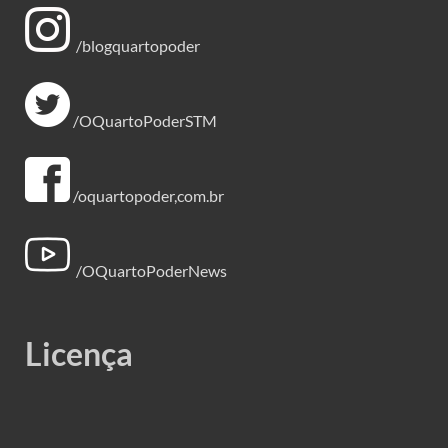
/blogquartopoder
/OQuartoPoderSTM
/oquartopoder,com.br
/OQuartoPoderNews
Licença