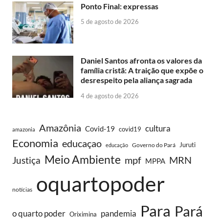
Ponto Final: expressas
5 de agosto de 2026
Daniel Santos afronta os valores da
família cristã: A traição que expõe o
desrespeito pela aliança sagrada
4 de agosto de 2026
Amazônia
cultura
Covid-19
covid19
amazonia
Economia
educaçao
Juruti
Governo do Pará
educação
Meio Ambiente
MRN
Justiça
mpf
MPPA
oquartopoder
notícias
Para
Pará
o quarto poder
pandemia
Oriximina