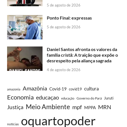
5 de agosto de 2026
Ponto Final: expressas
5 de agosto de 2026
Daniel Santos afronta os valores da
família cristã: A traição que expõe o
desrespeito pela aliança sagrada
4 de agosto de 2026
Amazônia
cultura
Covid-19
covid19
amazonia
Economia
educaçao
Juruti
Governo do Pará
educação
Meio Ambiente
MRN
Justiça
mpf
MPPA
oquartopoder
notícias