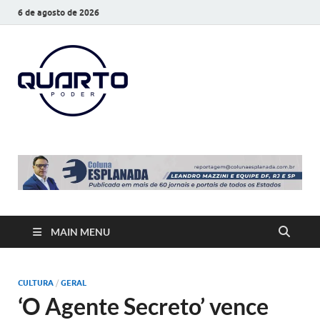
6 de agosto de 2026
O Quarto
Notícias todos os dias
Poder
MAIN MENU
CULTURA
/
GERAL
‘O Agente Secreto’ vence