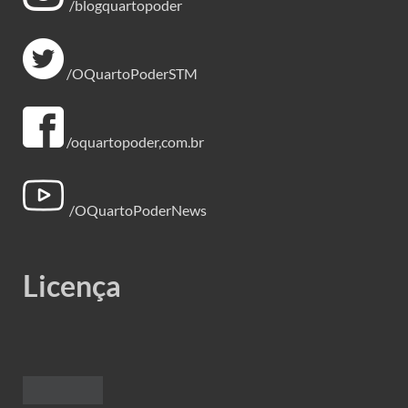
/blogquartopoder
/OQuartoPoderSTM
/oquartopoder,com.br
/OQuartoPoderNews
Licença