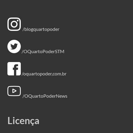
/blogquartopoder
/OQuartoPoderSTM
/oquartopoder,com.br
/OQuartoPoderNews
Licença