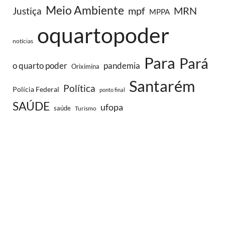
Meio Ambiente
MRN
Justiça
mpf
MPPA
oquartopoder
notícias
Para
Pará
o quarto poder
pandemia
Oriximina
Santarém
Política
Polícia Federal
ponto final
SAÚDE
ufopa
saúde
Turismo