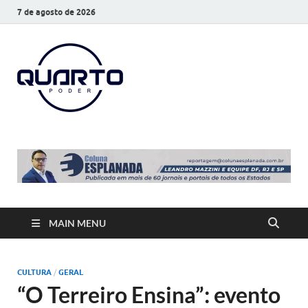
7 de agosto de 2026
O Quarto
Notícias todos os dias
Poder
MAIN MENU
CULTURA
/
GERAL
“O Terreiro Ensina”: evento