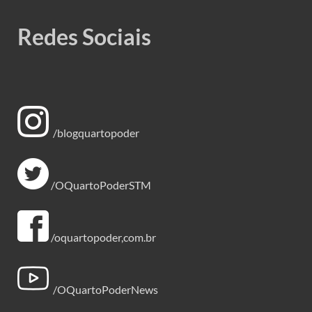
Redes Sociais
/blogquartopoder
/OQuartoPoderSTM
/oquartopoder,com.br
/OQuartoPoderNews