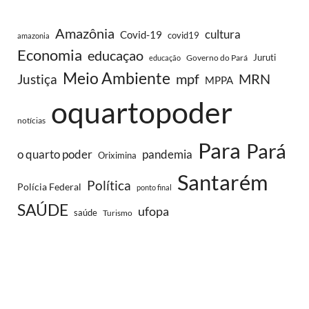
Amazônia
cultura
Covid-19
covid19
amazonia
Economia
educaçao
Juruti
Governo do Pará
educação
Meio Ambiente
MRN
Justiça
mpf
MPPA
oquartopoder
notícias
Para
Pará
o quarto poder
pandemia
Oriximina
Santarém
Política
Polícia Federal
ponto final
SAÚDE
ufopa
saúde
Turismo