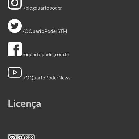
/blogquartopoder
/OQuartoPoderSTM
/oquartopoder,com.br
/OQuartoPoderNews
Licença