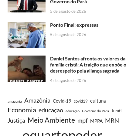
Governo do Pará
5 de agosto de 2026
Ponto Final: expressas
5 de agosto de 2026
Daniel Santos afronta os valores da
família cristã: A traição que expõe o
desrespeito pela aliança sagrada
4 de agosto de 2026
Amazônia
cultura
Covid-19
covid19
amazonia
Economia
educaçao
Juruti
Governo do Pará
educação
Meio Ambiente
MRN
Justiça
mpf
MPPA
oquartopoder