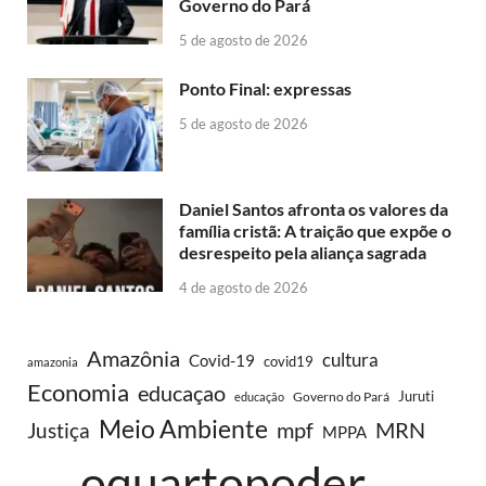
Governo do Pará
5 de agosto de 2026
Ponto Final: expressas
5 de agosto de 2026
Daniel Santos afronta os valores da
família cristã: A traição que expõe o
desrespeito pela aliança sagrada
4 de agosto de 2026
Amazônia
cultura
Covid-19
covid19
amazonia
Economia
educaçao
Juruti
Governo do Pará
educação
Meio Ambiente
MRN
Justiça
mpf
MPPA
oquartopoder