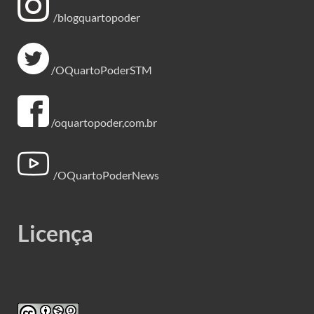
/blogquartopoder
/OQuartoPoderSTM
/oquartopoder,com.br
/OQuartoPoderNews
Licença