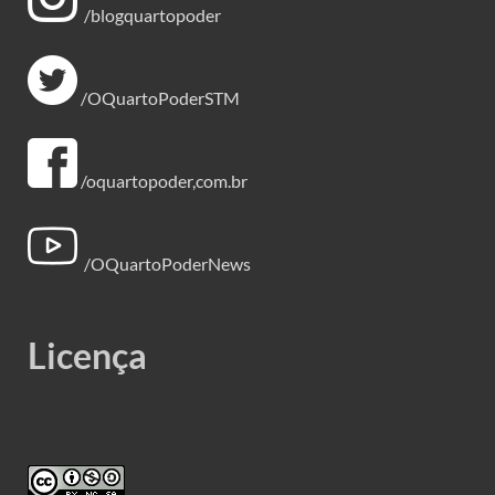
/blogquartopoder
/OQuartoPoderSTM
/oquartopoder,com.br
/OQuartoPoderNews
Licença