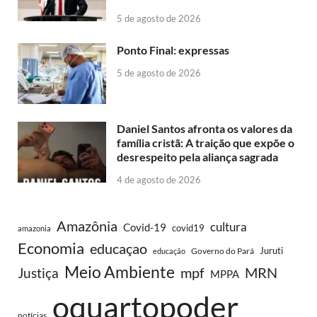
5 de agosto de 2026
Ponto Final: expressas
5 de agosto de 2026
Daniel Santos afronta os valores da
família cristã: A traição que expõe o
desrespeito pela aliança sagrada
4 de agosto de 2026
Amazônia
cultura
Covid-19
covid19
amazonia
Economia
educaçao
Juruti
Governo do Pará
educação
Meio Ambiente
MRN
Justiça
mpf
MPPA
oquartopoder
notícias