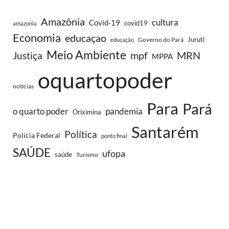
Amazônia
cultura
Covid-19
covid19
amazonia
Economia
educaçao
Juruti
Governo do Pará
educação
Meio Ambiente
MRN
Justiça
mpf
MPPA
oquartopoder
notícias
Para
Pará
o quarto poder
pandemia
Oriximina
Santarém
Política
Polícia Federal
ponto final
SAÚDE
ufopa
saúde
Turismo