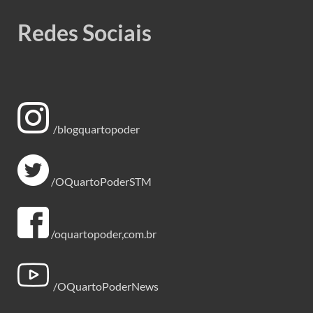
Redes Sociais
/blogquartopoder
/OQuartoPoderSTM
/oquartopoder,com.br
/OQuartoPoderNews