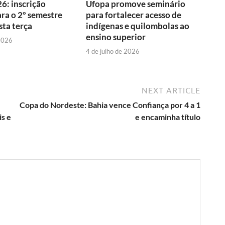
6: inscrição
Ufopa promove seminário
ara o 2º semestre
para fortalecer acesso de
ta terça
indígenas e quilombolas ao
ensino superior
 2026
4 de julho de 2026
NEXT ARTICLE
Copa do Nordeste: Bahia vence Confiança por 4 a 1
s e
e encaminha título