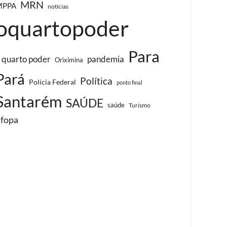
MRN
MPPA
notícias
oquartopoder
Para
 quarto poder
pandemia
Oriximina
Pará
Política
Polícia Federal
ponto final
Santarém
SAÚDE
saúde
Turismo
ufopa