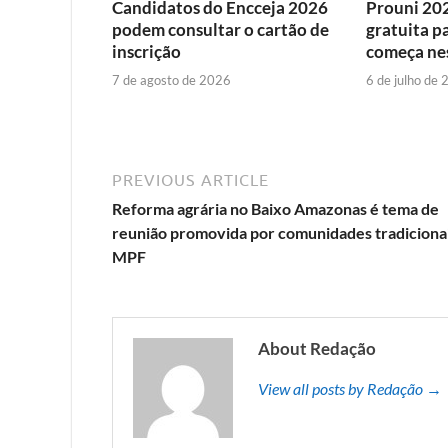
Candidatos do Encceja 2026
Prouni 202
podem consultar o cartão de
gratuita p
inscrição
começa nes
7 de agosto de 2026
6 de julho de
PREVIOUS ARTICLE
Reforma agrária no Baixo Amazonas é tema de
reunião promovida por comunidades tradicionai
MPF
About Redação
View all posts by Redação →