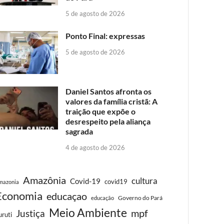
5 de agosto de 2026
Ponto Final: expressas
5 de agosto de 2026
Daniel Santos afronta os
valores da família cristã: A
traição que expõe o
desrespeito pela aliança
sagrada
4 de agosto de 2026
Amazônia
cultura
Covid-19
covid19
mazonia
Economia
educaçao
Governo do Pará
educação
Meio Ambiente
Justiça
mpf
uruti