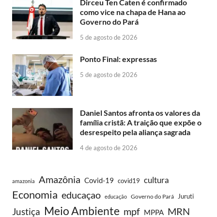
Dirceu Ten Caten é confirmado
como vice na chapa de Hana ao
Governo do Pará
5 de agosto de 2026
Ponto Final: expressas
5 de agosto de 2026
Daniel Santos afronta os valores da
família cristã: A traição que expõe o
desrespeito pela aliança sagrada
4 de agosto de 2026
Amazônia
cultura
Covid-19
covid19
amazonia
Economia
educaçao
Juruti
Governo do Pará
educação
Meio Ambiente
MRN
Justiça
mpf
MPPA