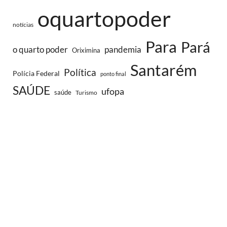
oquartopoder
notícias
Para
Pará
o quarto poder
pandemia
Oriximina
Santarém
Política
Polícia Federal
ponto final
SAÚDE
ufopa
saúde
Turismo