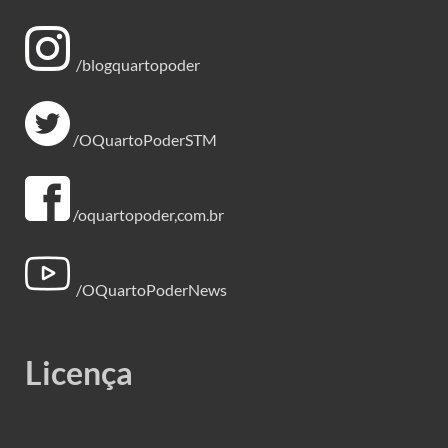
/blogquartopoder
/OQuartoPoderSTM
/oquartopoder,com.br
/OQuartoPoderNews
Licença