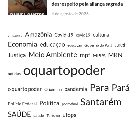
desrespeito pela aliança sagrada
4 de agosto de 2026
Amazônia
cultura
Covid-19
covid19
amazonia
Economia
educaçao
Juruti
Governo do Pará
educação
Meio Ambiente
MRN
Justiça
mpf
MPPA
oquartopoder
notícias
Para
Pará
o quarto poder
pandemia
Oriximina
Santarém
Política
Polícia Federal
ponto final
SAÚDE
ufopa
saúde
Turismo