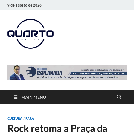
9 de agosto de 2026
O Quarto
Notícias todos os dias
Poder
MAIN MENU
CULTURA
/
PARÁ
Rock retoma a Praça da