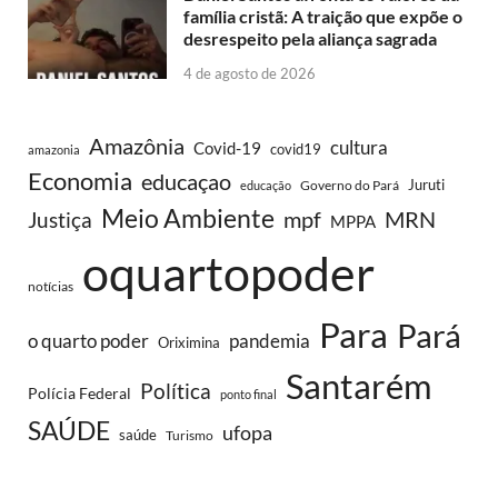
família cristã: A traição que expõe o
desrespeito pela aliança sagrada
4 de agosto de 2026
Amazônia
cultura
Covid-19
covid19
amazonia
Economia
educaçao
Juruti
Governo do Pará
educação
Meio Ambiente
MRN
Justiça
mpf
MPPA
oquartopoder
notícias
Para
Pará
o quarto poder
pandemia
Oriximina
Santarém
Política
Polícia Federal
ponto final
SAÚDE
ufopa
saúde
Turismo