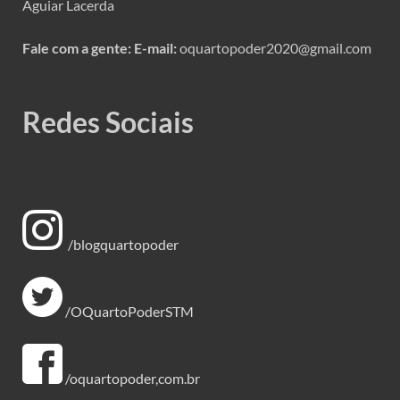
Aguiar Lacerda
Fale com a gente:
E-mail:
oquartopoder2020@gmail.com
Redes Sociais
/blogquartopoder
/OQuartoPoderSTM
/oquartopoder,com.br