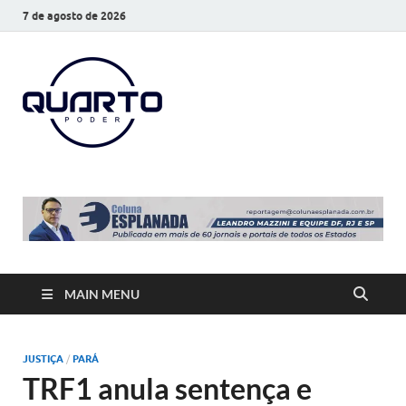
7 de agosto de 2026
O Quarto
Notícias todos os dias
Poder
MAIN MENU
JUSTIÇA
/
PARÁ
TRF1 anula sentença e