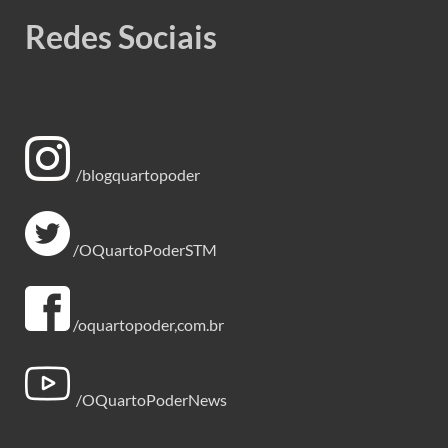
Redes Sociais
/blogquartopoder
/OQuartoPoderSTM
/oquartopoder,com.br
/OQuartoPoderNews