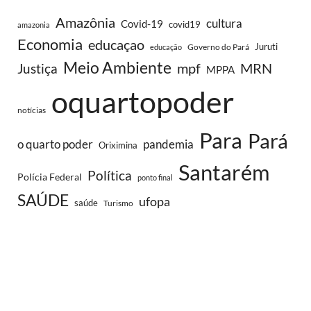
Amazônia
cultura
Covid-19
covid19
amazonia
Economia
educaçao
Juruti
Governo do Pará
educação
Meio Ambiente
MRN
Justiça
mpf
MPPA
oquartopoder
notícias
Para
Pará
o quarto poder
pandemia
Oriximina
Santarém
Política
Polícia Federal
ponto final
SAÚDE
ufopa
saúde
Turismo