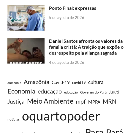
Ponto Final: expressas
5 de agosto de 2026
Daniel Santos afronta os valores da
família cristã: A traição que expõe o
desrespeito pela aliança sagrada
4 de agosto de 2026
Amazônia
cultura
Covid-19
covid19
amazonia
Economia
educaçao
Juruti
Governo do Pará
educação
Meio Ambiente
MRN
Justiça
mpf
MPPA
oquartopoder
notícias
Para
Pará