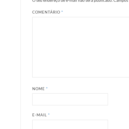
O seu endereço de e-mail não será publicado.
Campos 
COMENTÁRIO
*
NOME
*
E-MAIL
*