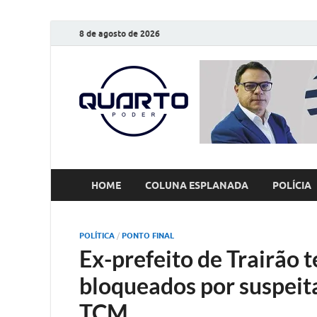
8 de agosto de 2026
O Quarto
Notícias todos os dias
HOME
COLUNA ESPLANADA
POLÍCIA
POLÍTICA
/
PONTO FINAL
Ex-prefeito de Trairão 
bloqueados por suspeita
TCM