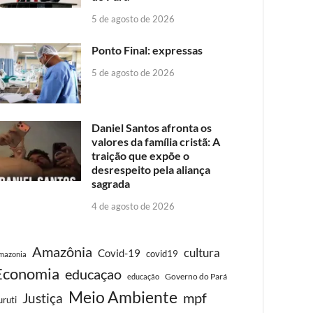
5 de agosto de 2026
Ponto Final: expressas
5 de agosto de 2026
Daniel Santos afronta os
valores da família cristã: A
traição que expõe o
desrespeito pela aliança
sagrada
4 de agosto de 2026
Amazônia
cultura
Covid-19
covid19
mazonia
Economia
educaçao
Governo do Pará
educação
Meio Ambiente
Justiça
mpf
uruti