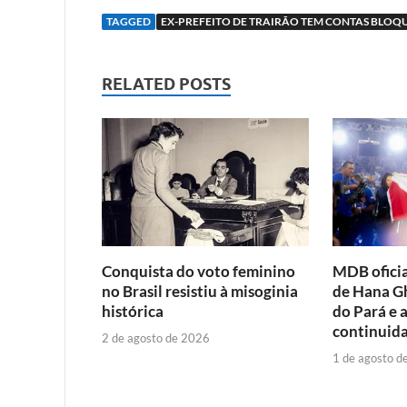
TAGGED
EX-PREFEITO DE TRAIRÃO TEM CONTAS BLO
RELATED POSTS
Conquista do voto feminino
MDB oficia
no Brasil resistiu à misoginia
de Hana G
histórica
do Pará e 
continuida
2 de agosto de 2026
1 de agosto d