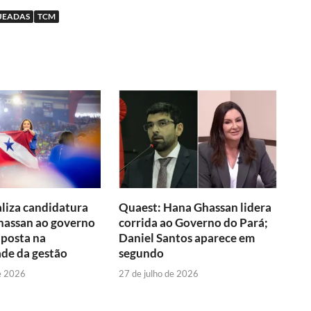
QUEADAS
TCM
liza candidatura
Quaest: Hana Ghassan lidera
hassan ao governo
corrida ao Governo do Pará;
aposta na
Daniel Santos aparece em
de da gestão
segundo
e 2026
27 de julho de 2026