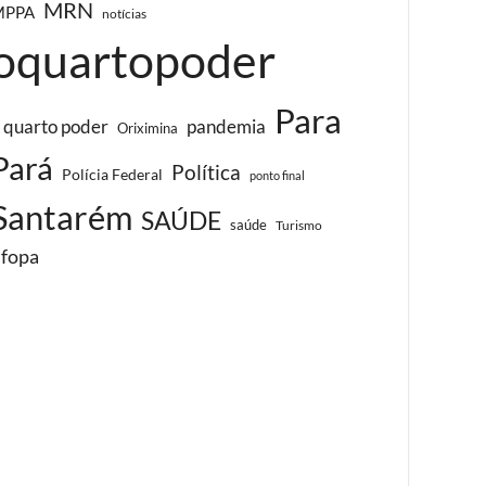
MRN
MPPA
notícias
oquartopoder
Para
 quarto poder
pandemia
Oriximina
Pará
Política
Polícia Federal
ponto final
Santarém
SAÚDE
saúde
Turismo
ufopa